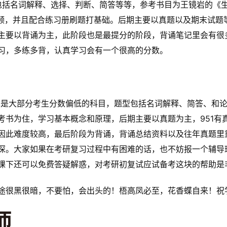
型包括名词解释、选择、判断、简答等等，参考书目为王镜岩的《
视频，并且配合练习册刷题打基础。后期主要以真题以及期末试题
主要以背诵为主，此阶段也是最提分的阶段，背诵笔记里会有很多
习，多练多背，认真学习会有一个很高的分数。
，也是大部分考生分数偏低的科目，题型包括名词解释、简答、和
书为住，学习基本概念和原理，后期主要以真题为主，951有真
因此难度较高，最后阶段为背诵，背诵总结资料以及往年真题里重
深。大家如果在考研复习过程中有困难的话，也不妨报一个辅导班
课下还可以免费答疑解惑，对考研初复试应试备考这块的帮助是
途很黑很暗，不要怕，会出头的！梧高凤必至，花香蝶自来！祝