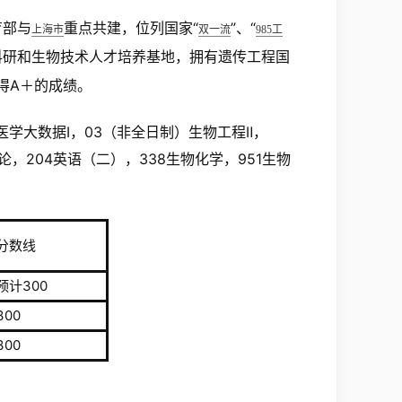
育部与
重点共建，位列国家“
”、“
上海市
双一流
985工
科研和生物技术人才培养基地，拥有遗传工程国
得A＋的成绩。
医学大数据Ⅰ，03（非全日制）生物工程Ⅱ，
，204英语（二），338生物化学，951生物
分数线
预计300
300
300