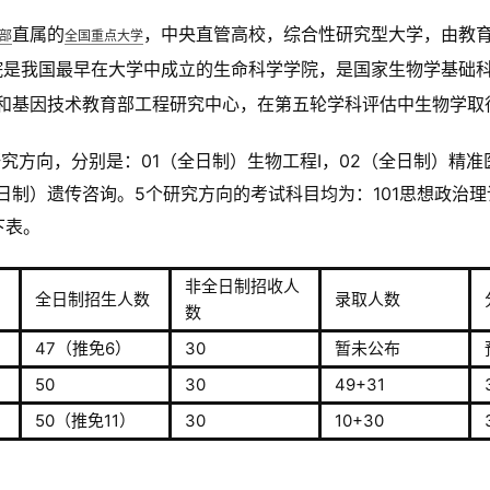
直属的
，中央直管高校，综合性研究型大学，由教
部
全国重点大学
院是我国最早在大学中成立的生命科学学院，是国家生物学基础
和基因技术教育部工程研究中心，在第五轮学科评估中生物学取
研究方向，分别是：01（全日制）生物工程Ⅰ，02（全日制）精准
日制）遗传咨询。5个研究方向的考试科目均为：101思想政治理论
下表。
非全日制招收人
全日制招生人数
录取人数
数
47（推免6）
30
暂未公布
50
30
49+31
50（推免11）
30
10+30