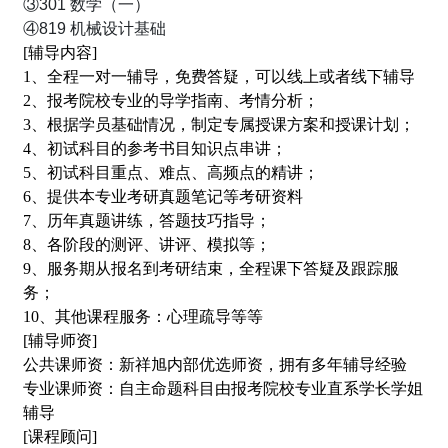
③301 数学（一）
④819 机械设计基础
[辅导内容]
1、全程一对一辅导，免费答疑，可以线上或者线下辅导
2、报考院校专业的导学指南、考情分析；
3、根据学员基础情况，制定专属授课方案和授课计划；
4、初试科目的参考书目知识点串讲；
5、初试科目重点、难点、高频点的精讲；
6、提供本专业考研真题笔记等考研资料
7、历年真题讲练，答题技巧指导；
8、各阶段的测评、讲评、模拟等；
9、服务期从报名到考研结束，全程课下答疑及跟踪服
务；
10、其他课程服务：心理疏导等等
[辅导师资]
公共课师资：新祥旭内部优选师资，拥有多年辅导经验
专业课师资：自主命题科目由报考院校专业直系学长学姐
辅导
[课程顾问]