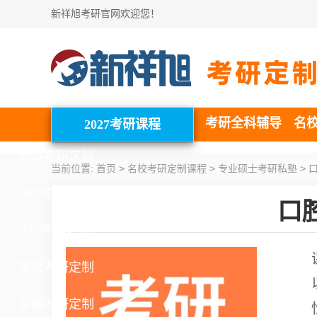
新祥旭考研官网欢迎您！
考研全科辅导
名
2027考研课程
北清考研定制
>
>
>
当前位置:
首页
名校考研定制课程
专业硕士考研私塾
口
985考研定制
口
211考研定制
学硕考研定制
专硕考研定制